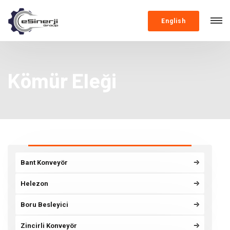
English
Kömür Eleği
Bant Konveyör
Helezon
Boru Besleyici
Zincirli Konveyör